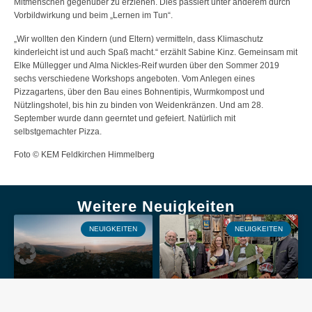
Mitmenschen gegenüber zu erziehen. Dies passiert unter anderem durch
Vorbildwirkung und beim „Lernen im Tun“.
„Wir wollten den Kindern (und Eltern) vermitteln, dass Klimaschutz
kinderleicht ist und auch Spaß macht.“ erzählt Sabine Kinz. Gemeinsam mit
Elke Müllegger und Alma Nickles-Reif wurden über den Sommer 2019
sechs verschiedene Workshops angeboten. Vom Anlegen eines
Pizzagartens, über den Bau eines Bohnentipis, Wurmkompost und
Nützlingshotel, bis hin zu binden von Weidenkränzen. Und am 28.
September wurde dann geerntet und gefeiert. Natürlich mit
selbstgemachter Pizza.
Foto © KEM Feldkirchen Himmelberg
Weitere Neuigkeiten
NEUIGKEITEN
NEUIGKEITEN
2. Aufruf 2026 zur Einreichung von
Das neue Regionsmagazin 2026-01