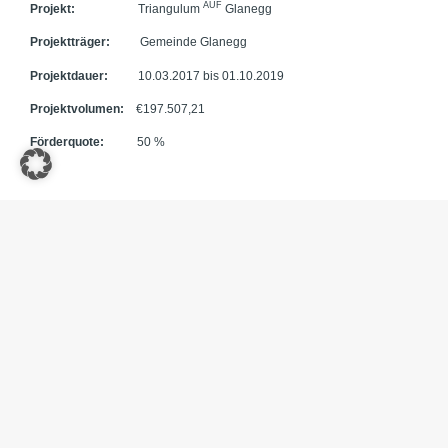
AUF
Projekt:
Triangulum
Glanegg
Projektträger:
Gemeinde Glanegg
Projektdauer:
10.03.2017 bis 01.10.2019
Projektvolumen:
€197.507,21
Förderquote:
50 %
Weitere historische Informationen über die drittgrößte Wehranlage
Kärntens ⇒
die “ Burgruine -Glanegg“