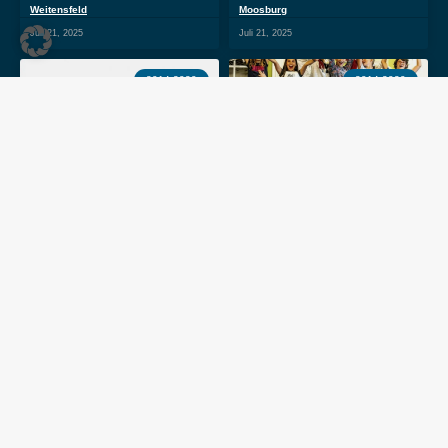
Weitensfeld
Moosburg
Juli 21, 2025
Juli 21, 2025
2014-2020
2014-2020
Ja! Ich bin schön (LAG KM =
Mittelkärnten informiert
Projektpartner)
Juli 17, 2025
Juli 17, 2025
Die Umsetzung des Projektes “ Mittelkärnten informiert“ wird im Rahmen des
Österreichischen Programms für ländliche Entwicklung – Vorhabensart
19.2.1 gefördert.
Der Förderbetrag in Höhe von € 140.000,00 setzt sich aus Mitteln von Bund,
Land und der Europäischen Union zusammen.