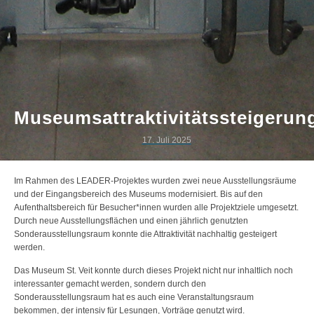
Museumsattraktivitätssteigerun
17. Juli 2025
Im Rahmen des LEADER-Projektes wurden zwei neue Ausstellungsräume
und der Eingangsbereich des Museums modernisiert. Bis auf den
Aufenthaltsbereich für Besucher*innen wurden alle Projektziele umgesetzt.
Durch neue Ausstellungsflächen und einen jährlich genutzten
Sonderausstellungsraum konnte die Attraktivität nachhaltig gesteigert
werden.
Das Museum St. Veit konnte durch dieses Projekt nicht nur inhaltlich noch
interessanter gemacht werden, sondern durch den
Sonderausstellungsraum hat es auch eine Veranstaltungsraum
bekommen, der intensiv für Lesungen, Vorträge genutzt wird.