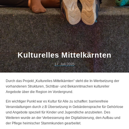
Kulturelles Mittelkärnten
17. Juli 2025
Durch das Projekt „Kulturelles Mittelkärnten“ steht die In-Wertsetzung der
vorhandenen Strukturen, Sichtbar- und Bekanntmachen kultureller
Angebote über die Region im Vordergrund.
Ein wichtiger Punkt war es Kultur für Alle zu schaffen: barrierefreie
Veranstaltungen durch z.B Übersetzung in Gebärdensprache für Gehörlose
und Angebote speziell für Kinder und Jugendliche anzubieten. Des
Weiteren wurde an der Verbesserung der Digitalisierung, den Aufbau und
der Pflege heimischer Stammkunden gearbeitet.