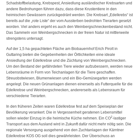
Schadstoffbelastung, Krebspest, Ansiedlung ausländischer Krebsarten und
andere Bedrohungen führen dazu, dass diese Krustentiere in den
heimischen Gewässern zurückgedränt werden. Die Krebsart „Edelkrebs“ ist
bereits auf die „rote Liste“ der vom Aussterben bedrohten Tierarten gesetzt
worden. Viel anders ergeht es auch den Weinbergschneckenbestand nicht.
Das Sammeln von Weinbergschnecken in der freien Natur ist mittlerweile
strengstens untersagt.
Auf der 1,5 ha gepachteten Fläche am Biobauernhof Erich Pirolt in
Guttaring bieten die Gegebenheiten der Örtlichkeiten eine ideale
Ansiedlung der Edelkrebse und die Züchtung von Weinbergschnecken.
Um den Bestand der gefährdeten Tiere wieder aufzubessern, werden neue
Lebensräume in Form von Teichanlagen für die Tiere geschaffen.
Streuobstwiesen, Blumenwiesen und ein Bio-Gemüsegarten werden
angelegt. Die neuen Grünanlagen dienen einerseits als Futterquelle für die
Edelkrebse und Weinbergschnecken, andererseits als Lebensraum für
verschiedene Tierarten.
In den früheren Zeiten waren Edelkrebse fest auf dem Speiseplan der
Bevölkerung verankert. Die in Vergessenheit geratenen Lebensmittel
2
sollen wieder Einzug in die heimische Küche nehmen. Ein CO
-lastiger
Transport aus dem Ausland wird in Zukunft dafür nicht mehr nötig sein. Die
regionale Versorgung ausgehend von den Zuchtanlagen der Kärntner
Edelkrebse KOS OG soll dies gewährleisten. Der Überschuss an