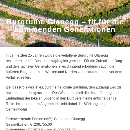
Burgruine Glanegg – fit für die
kommenden Generationen
29. April 2025
In den letzten 25 Jahren wurde die verfallene Burgruine Glanegg
restauriert und für Besucher zugänglich gemacht. Für die Zukunft der Burg
und den nächsten Generationen ist es dringend erforderlich auch die
äußeren Burgmauern im Westen und Norden zu restaurieren und vor dem
Verfall zu retten.
Ziel des Projektes ist es, durch eine lokale Baufirma, den Zugangsweg zu
erweitern und fertigzustellen. Des Weiteren spielt die Heranführung und
Einbindung der lokalen Jugend in den Burgverein eine entscheidende
Rolle. Im besonderen Augenmerk steht dabei die Stärkung des
Gemeinwohls.
förderwerbende Person (fwP): Gemeinde Glanegg
Gesamtkosten: € 238.755,00
förderfähige LEADER-Kosten: € 238.755,00