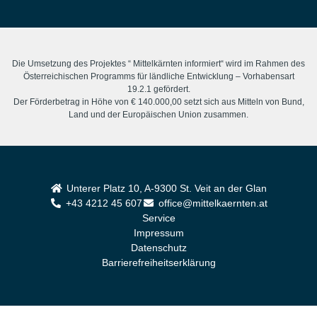
Die Umsetzung des Projektes “ Mittelkärnten informiert“ wird im Rahmen des
Österreichischen Programms für ländliche Entwicklung – Vorhabensart
19.2.1 gefördert.
Der Förderbetrag in Höhe von € 140.000,00 setzt sich aus Mitteln von Bund,
Land und der Europäischen Union zusammen.
Unterer Platz 10, A-9300 St. Veit an der Glan
+43 4212 45 607
office@mittelkaernten.at
Service
Impressum
Datenschutz
Barrierefreiheitserklärung