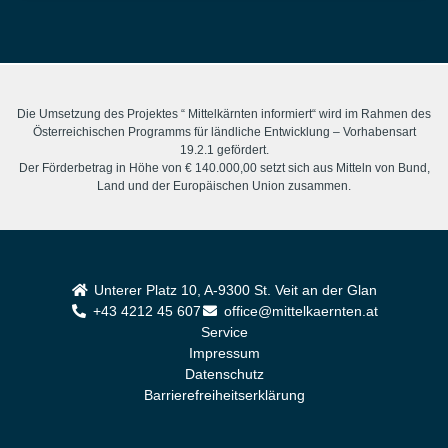
Die Umsetzung des Projektes “ Mittelkärnten informiert“ wird im Rahmen des
Österreichischen Programms für ländliche Entwicklung – Vorhabensart
19.2.1 gefördert.
Der Förderbetrag in Höhe von € 140.000,00 setzt sich aus Mitteln von Bund,
Land und der Europäischen Union zusammen.
Unterer Platz 10, A-9300 St. Veit an der Glan
+43 4212 45 607
office@mittelkaernten.at
Service
Impressum
Datenschutz
Barrierefreiheitserklärung