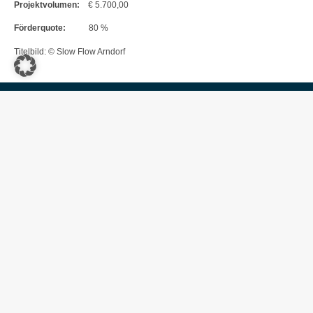
Projektvolumen:
€ 5.700,00
Förderquote:
80 %
Titelbild: © Slow Flow Arndorf
Weitere Neuigkeiten
2023-2027
2023-2027
KITA/KG Wachsenberg
Revitalisierung und Erweiterung der
öffentlichen Sportanlage
Mai 18, 2026
Mai 18, 2026
2023-2027
2023-2027