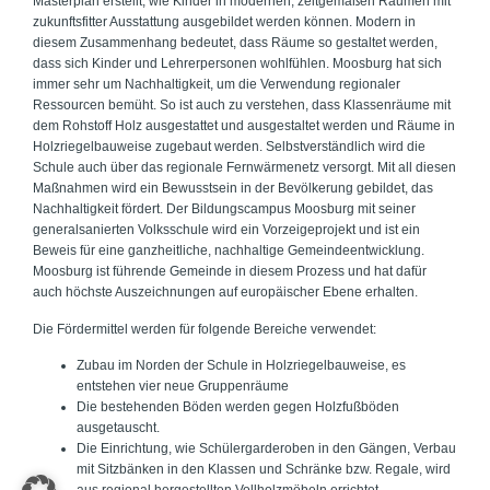
Masterplan erstellt, wie Kinder in modernen, zeitgemäßen Räumen mit
zukunftsfitter Ausstattung ausgebildet werden können. Modern in
diesem Zusammenhang bedeutet, dass Räume so gestaltet werden,
dass sich Kinder und Lehrerpersonen wohlfühlen. Moosburg hat sich
immer sehr um Nachhaltigkeit, um die Verwendung regionaler
Ressourcen bemüht. So ist auch zu verstehen, dass Klassenräume mit
dem Rohstoff Holz ausgestattet und ausgestaltet werden und Räume in
Holzriegelbauweise zugebaut werden. Selbstverständlich wird die
Schule auch über das regionale Fernwärmenetz versorgt. Mit all diesen
Maßnahmen wird ein Bewusstsein in der Bevölkerung gebildet, das
Nachhaltigkeit fördert. Der Bildungscampus Moosburg mit seiner
generalsanierten Volksschule wird ein Vorzeigeprojekt und ist ein
Beweis für eine ganzheitliche, nachhaltige Gemeindeentwicklung.
Moosburg ist führende Gemeinde in diesem Prozess und hat dafür
auch höchste Auszeichnungen auf europäischer Ebene erhalten.
Die Fördermittel werden für folgende Bereiche verwendet:
Zubau im Norden der Schule in Holzriegelbauweise, es
entstehen vier neue Gruppenräume
Die bestehenden Böden werden gegen Holzfußböden
ausgetauscht.
Die Einrichtung, wie Schülergarderoben in den Gängen, Verbau
mit Sitzbänken in den Klassen und Schränke bzw. Regale, wird