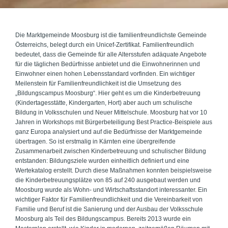
Die Marktgemeinde Moosburg ist die familienfreundlichste Gemeinde
Österreichs, belegt durch ein Unicef-Zertifikat. Familienfreundlich
bedeutet, dass die Gemeinde für alle Altersstufen adäquate Angebote
für die täglichen Bedürfnisse anbietet und die Einwohnerinnen und
Einwohner einen hohen Lebensstandard vorfinden. Ein wichtiger
Meilenstein für Familienfreundlichkeit ist die Umsetzung des
„Bildungscampus Moosburg“. Hier geht es um die Kinderbetreuung
(Kindertagesstätte, Kindergarten, Hort) aber auch um schulische
Bildung in Volksschulen und Neuer Mittelschule. Moosburg hat vor 10
Jahren in Workshops mit Bürgerbeteiligung Best Practice-Beispiele aus
ganz Europa analysiert und auf die Bedürfnisse der Marktgemeinde
übertragen. So ist erstmalig in Kärnten eine übergreifende
Zusammenarbeit zwischen Kinderbetreuung und schulischer Bildung
entstanden: Bildungsziele wurden einheitlich definiert und eine
Wertekatalog erstellt. Durch diese Maßnahmen konnten beispielsweise
die Kinderbetreuungsplätze von 85 auf 240 ausgebaut werden und
Moosburg wurde als Wohn- und Wirtschaftsstandort interessanter. Ein
wichtiger Faktor für Familienfreundlichkeit und die Vereinbarkeit von
Familie und Beruf ist die Sanierung und der Ausbau der Volksschule
Moosburg als Teil des Bildungscampus. Bereits 2013 wurde ein