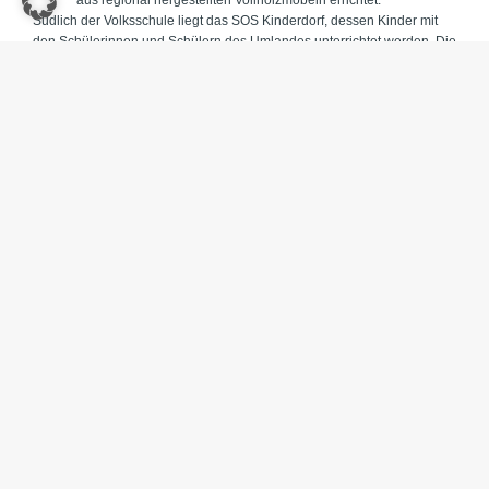
aus regional hergestellten Vollholzmöbeln errichtet.
Südlich der Volksschule liegt das SOS Kinderdorf, dessen Kinder mit
den Schülerinnen und Schülern des Umlandes unterrichtet werden. Die
daraus resultierenden pädagogischen Herausforderungen sollen mit
einem „Wohlfühlcharakter“ und einer beruhigenden Atmosphäre
unterstützt werden.
Ziel ist eine „Wohlfühlschule“ für alle mit einem ökologischen und
natürlichen Umfeld, welches das gemeinsame Lernen mit dem Produkt
„regionales Holz“ ohne chemische Behandlung unterstützt.
Titelbild: ©Foto _Schorn _Hans
Gefördert durch LEADER
Projekt:
Lebenswerte Schule- Volksschule Moosburg
Projektträger:
Marktgemeinde Moosburg Betriebs- und
Beteiligungs GmbH
Projektdauer:
06.08.2019- 05.08.2022